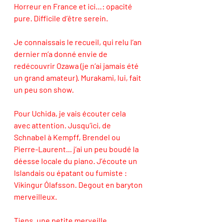
Horreur en France et ici…: opacité 
pure. Difficile d’être serein. 
Je connaissais le recueil, qui relu l’an 
dernier m’a donné envie de 
redécouvrir Ozawa (je n’ai jamais été 
un grand amateur). Murakami, lui, fait 
un peu son show. 
Pour Uchida, je vais écouter cela 
avec attention. Jusqu’ici, de 
Schnabel à Kempff, Brendel ou 
Pierre-Laurent... j’ai un peu boudé la 
déesse locale du piano. J’écoute un 
Islandais ou épatant ou fumiste : 
Vikingur Ólafsson. Degout en baryton 
merveilleux. 
Tiens, une petite merveille 