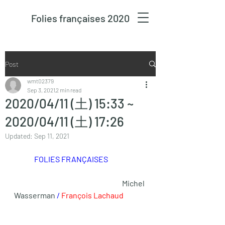
Folies françaises 2020
Post
wmt02379
Sep 3, 2021
2 min read
2020/04/11 (土) 15:33 ~
2020/04/11 (土) 17:26
Updated:
Sep 11, 2021
FOLIES FRANÇAISES
 Michel 
Wasserman 
/ 
François Lachaud