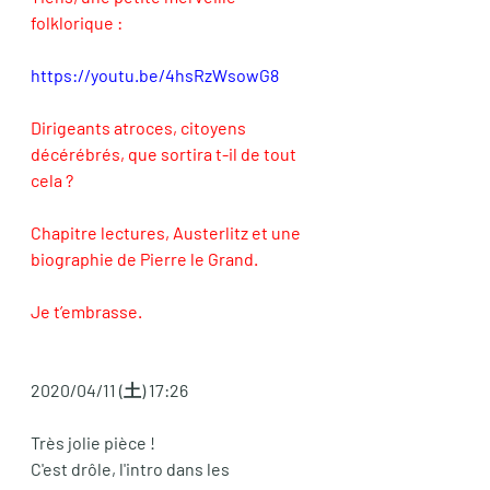
folklorique : 
https://youtu.be/4hsRzWsowG8
Dirigeants atroces, citoyens 
décérébrés, que sortira t-il de tout 
cela ? 
Chapitre lectures, Austerlitz et une 
biographie de Pierre le Grand. 
Je t’embrasse. 
2020/04/11 (土) 17:26
Très jolie pièce ! 
C'est drôle, l'intro dans les 