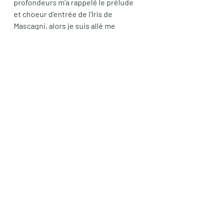
profondeurs m'a rappelé le prélude 
et choeur d'entrée de l'Iris de 
Mascagni, alors je suis allé me 
rechercher comme une petite et 
succulente madeleine 
l'interprétation totalement allumée 
du chef des choeurs du Met, 
dirigeant l'orchestre et les choristes 
maison pour le centenaire de 
l'institution. 
Enjoy !
https://www.youtube.com/watch?
v=kJILGTNoxFw