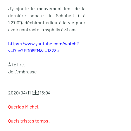
J'y ajoute le mouvement lent de la 
dernière sonate de Schubert ( à 
22'00"), déchirant adieu à la vie pour 
avoir contracté la syphilis à 31 ans.
https://www.youtube.com/watch?
v=l7cc2FD06FM&t=1323s
À te lire.
Je t’embrasse
2020/04/11 (土) 16:04    
Querido Michel,
Quels tristes temps ! 