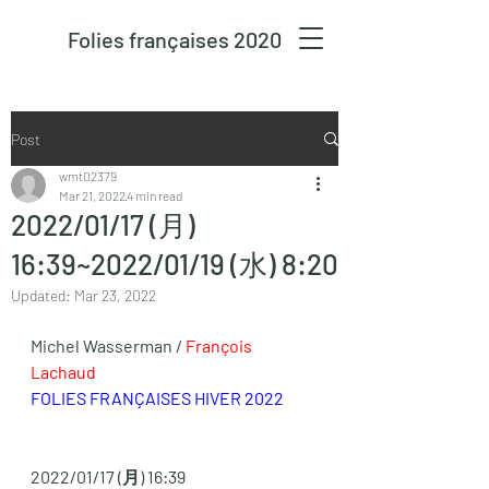
Folies françaises 2020
Post
wmt02379
Mar 21, 2022
4 min read
2022/01/17 (月)
16:39~2022/01/19 (水) 8:20
Updated:
Mar 23, 2022
Michel Wasserman /
François 
Lachaud 
FOLIES FRANÇAISES HIVER 2022
2022/01/17 (月) 16:39