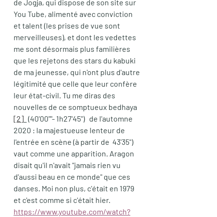
de Jogja, qui dispose de son site sur 
You Tube, alimenté avec conviction 
et talent (les prises de vue sont 
merveilleuses), et dont les vedettes 
me sont désormais plus familières 
que les rejetons des stars du kabuki 
de ma jeunesse, qui n'ont plus d'autre 
légitimité que celle que leur confère 
leur état-civil. Tu me diras des 
nouvelles de ce somptueux bedhaya 
[2]
 (40'00""- 1h27'45")   de l'automne 
2020 : la majestueuse lenteur de 
l'entrée en scène (à partir de  43'35") 
vaut comme une apparition. Aragon 
disait qu'il n'avait "jamais rien vu 
d'aussi beau en ce monde" que ces 
danses. Moi non plus, c'était en 1979 
et c'est comme si c'était hier. 
https://www.youtube.com/watch?