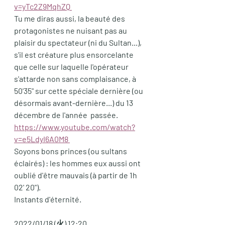
v=yTc2Z9MqhZQ 
Tu me diras aussi, la beauté des 
protagonistes ne nuisant pas au 
plaisir du spectateur (ni du Sultan...), 
s'il est créature plus ensorcelante 
que celle sur laquelle l'opérateur 
s'attarde non sans complaisance, à 
50'35" sur cette spéciale dernière (ou 
désormais avant-dernière...) du 13 
décembre de l'année  passée.  
https://www.youtube.com/watch?
v=e5LdyI6A0M8 
Soyons bons princes (ou sultans 
éclairés) : les hommes eux aussi ont 
oublié d'être mauvais (à partir de 1h 
02' 20"). 
Instants d'éternité. 
2022/01/18 (火) 12:20