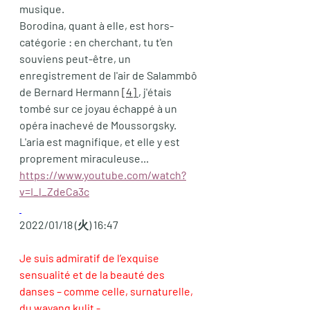
musique. 
Borodina, quant à elle, est hors-
catégorie : en cherchant, tu t'en 
souviens peut-être, un 
enregistrement de l'air de Salammbô 
de Bernard Hermann 
[4]
, j'étais 
tombé sur ce joyau échappé à un 
opéra inachevé de Moussorgsky. 
L'aria est magnifique, et elle y est 
proprement miraculeuse...  
https://www.youtube.com/watch?
v=I_l_ZdeCa3c
2022/01/18 (火) 16:47
Je suis admiratif de l’exquise 
sensualité et de la beauté des 
danses – comme celle, surnaturelle, 
du wayang kulit -,