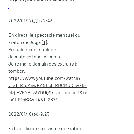
2022/01/17 (月) 22:43
En direct, le spectacle mensuel du 
kraton de Jogja 
[1]
. 
Probablement sublime. 
Je mate ça tous les mois.
Je te maile demain des extraits à 
tomber.
https://www.youtube.com/watch?
v=x1LB1pKSwHA&list=RDCMUC5wZkx
9IzjiH7KYPsv3VDUQ&start_radio=1&rv
=x1LB1pKSwHA&t=2374
2022/01/18 (火) 9:23
Extraordinaire activisme du kraton 