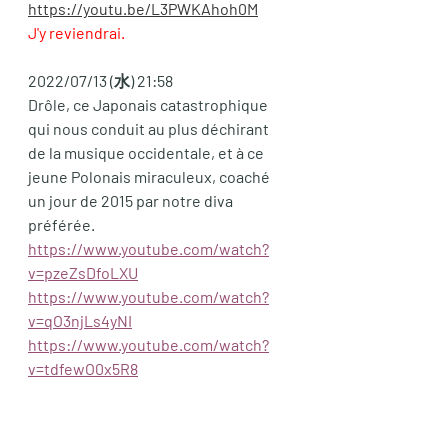
https://youtu.be/L3PWKAhoh0M
J'y reviendrai. 
2022/07/13 (水) 21:58
Drôle, ce Japonais catastrophique 
qui nous conduit au plus déchirant 
de la musique occidentale, et à ce 
jeune Polonais miraculeux, coaché 
un jour de 2015 par notre diva 
préférée. 
https://www.youtube.com/watch?
v=pzeZsDfoLXU
https://www.youtube.com/watch?
v=qO3njLs4yNI
https://www.youtube.com/watch?
v=tdfewO0x5R8
https://www.youtube.com/watch?
v=cnUDc7H-PNM
https://www.youtube.com/watch?