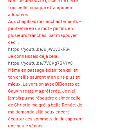
Non. Je découvre grâce à toi cette 
très belle musique étrangement 
addictive. 
Aux chapitres des enchantements – 
peut-être en un mot – j'ai fini, en 
plusieurs tranches, par m'appuyer 
ceci : 
https://youtu.be/uljWJyOkR64
Je connaissais déjà cela : 
https://youtu.be/7VCKg7B4YX8
Même en passage éclair, ton œil et 
ton oreille sauront m'en dire plus et 
mieux. La version avec DiDonato et 
Gauvin reste ma préférée. Je n'ai 
jamais pu me résoudre à aimer celle 
de Christie malgré la belle Renée. Je 
me demande si je peux encore 
écouter ces sommets du da capo en 
une seule séance. 