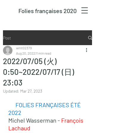
Folies françaises 2020
Post
wmt02379
Aug 20, 2022
11 min read
2022/07/05 (火)
0:50~2022/07/17 (日)
23:03
Updated:
Mar 27, 2023
      FOLIES FRANÇAISES ÉTÉ 
2022
Michel Wasserman - 
François 
Lachaud