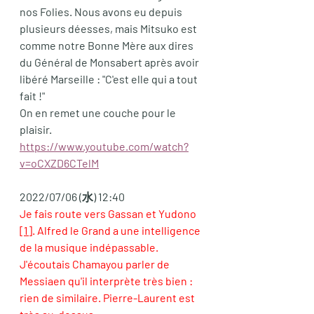
nos Folies. Nous avons eu depuis 
plusieurs déesses, mais Mitsuko est 
comme notre Bonne Mère aux dires 
du Général de Monsabert après avoir 
libéré Marseille : "C'est elle qui a tout 
fait !" 
On en remet une couche pour le 
plaisir.  
https://www.youtube.com/watch?
v=oCXZD6CTelM
2022/07/06 (水) 12:40
Je fais route vers Gassan et Yudono 
[1]
. Alfred le Grand a une intelligence 
de la musique indépassable. 
J'écoutais Chamayou parler de 
Messiaen qu'il interprète très bien : 
rien de similaire. Pierre-Laurent est 