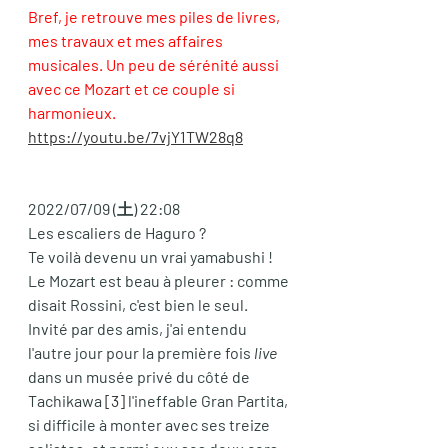
Bref, je retrouve mes piles de livres, 
mes travaux et mes affaires 
musicales. Un peu de sérénité aussi 
avec ce Mozart et ce couple si 
harmonieux. 
https://youtu.be/7vjY1TW28q8
2022/07/09 (土) 22:08
Les escaliers de Haguro ? 
Te voilà devenu un vrai yamabushi ! 
Le Mozart est beau à pleurer : comme 
disait Rossini, c'est bien le seul. 
Invité par des amis, j'ai entendu 
l'autre jour pour la première fois 
live
dans un musée privé du côté de 
Tachikawa 
[3]
 l'ineffable Gran Partita, 
si difficile à monter avec ses treize 