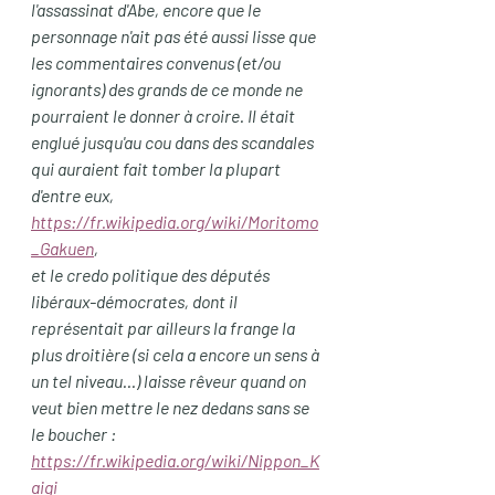
l'assassinat d'Abe, encore que le 
personnage n'ait pas été aussi lisse que 
les commentaires convenus (et/ou 
ignorants) des grands de ce monde ne 
pourraient le donner à croire. Il était 
englué jusqu'au cou dans des scandales 
qui auraient fait tomber la plupart 
d'entre eux,  
https://fr.wikipedia.org/wiki/Moritomo
_Gakuen
,  
et le credo politique des députés 
libéraux-démocrates, dont il 
représentait par ailleurs la frange la 
plus droitière (si cela a encore un sens à 
un tel niveau...) laisse rêveur quand on 
veut bien mettre le nez dedans sans se 
le boucher :  
https://fr.wikipedia.org/wiki/Nippon_K
aigi