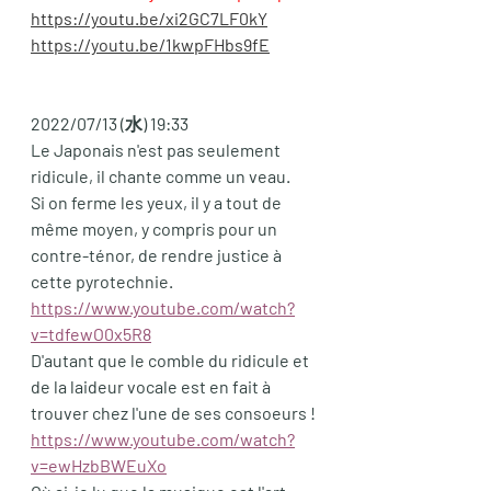
https://youtu.be/xi2GC7LF0kY
https://youtu.be/1kwpFHbs9fE
2022/07/13 (水) 19:33
Le Japonais n'est pas seulement 
ridicule, il chante comme un veau. 
Si on ferme les yeux, il y a tout de 
même moyen, y compris pour un 
contre-ténor, de rendre justice à 
cette pyrotechnie. 
https://www.youtube.com/watch?
v=tdfewO0x5R8
D'autant que le comble du ridicule et 
de la laideur vocale est en fait à 
trouver chez l'une de ses consoeurs ! 
https://www.youtube.com/watch?
v=ewHzbBWEuXo