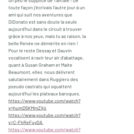
un peu le supplice de Tantale ! De 
toute façon j'écrivais l'autre jour à un 
ami qui suit nos aventures que 
DiDonato est sans doute la seule 
aujourd'hui dans le circuit à trouver 
grâce à nos yeux, mais tu as raison, la 
belle Renée ne démérite en rien ! 
Pour le reste Dessay et Gauvin 
vocalisent à ravir leur air d'abattage, 
quant à Susan Graham et Maite 
Beaumont, elles  nous délivrent 
salutairement dans Ruggiero des 
pseudo castrats qui squattent 
aujourd'hui les plateaux baroques.
https://www.youtube.com/watch?
v=humD5KMmZXg
https://www.youtube.com/watch?
v=C-FhReFuyDA
https://www.youtube.com/watch?