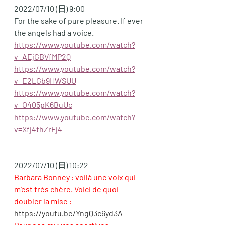
2022/07/10 (日) 9:00
For the sake of pure pleasure. If ever 
the angels had a voice.
https://www.youtube.com/watch?
v=AEjGBVfMP2Q
https://www.youtube.com/watch?
v=E2LGb9HWSUU
https://www.youtube.com/watch?
v=O405pK6BuUc
https://www.youtube.com/watch?
v=Xfj4thZrFj4
2022/07/10 (日) 10:22
Barbara Bonney : voilà une voix qui 
m'est très chère. Voici de quoi 
doubler la mise : 
https://youtu.be/YngQ3c6yd3A