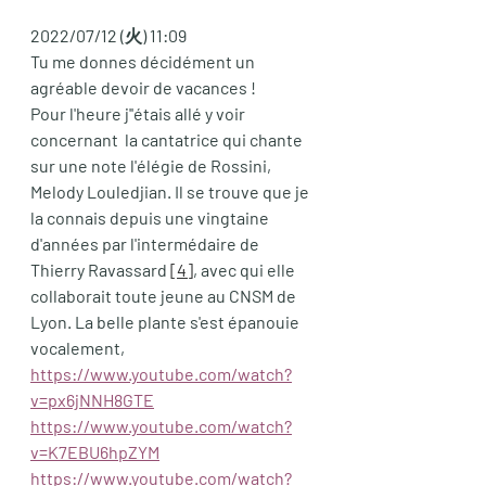
2022/07/12 (火) 11:09
Tu me donnes décidément un 
agréable devoir de vacances ! 
Pour l'heure j''étais allé y voir 
concernant  la cantatrice qui chante 
sur une note l'élégie de Rossini, 
Melody Louledjian. Il se trouve que je 
la connais depuis une vingtaine 
d'années par l'intermédaire de 
Thierry Ravassard 
[4]
, avec qui elle 
collaborait toute jeune au CNSM de 
Lyon. La belle plante s'est épanouie 
vocalement,  
https://www.youtube.com/watch?
v=px6jNNH8GTE
https://www.youtube.com/watch?
v=K7EBU6hpZYM
https://www.youtube.com/watch?