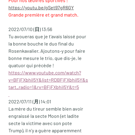
Pour nos œuvres sportives : 
https://youtu.be/gSet97gR6GY
Grande première et grand match.
2022/07/10 (日) 13:56
Tu avoueras que je t'avais laissé pour 
la bonne bouche le duo final du 
Rosenkavalier. Ajoutons-y pour faire 
bonne mesure le trio, que dis-je, le 
quatuor qui précède ! 
https://www.youtube.com/watch?
v=BFjFXbhil5Y&list=RDBFjFXbhil5Y&s
tart_radio=1&rv=BFjFXbhil5Y&t=5
2022/07/11 (月) 14:01
La mère du tireur semble bien avoir 
engraissé la secte Moon (et ladite 
secte la victime avec son pote 
Trump), il n'y a guère apparemment 