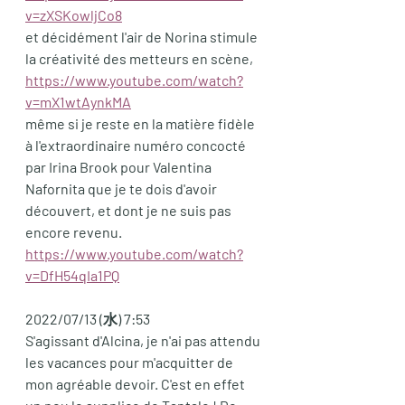
v=zXSKowljCo8
et décidément l'air de Norina stimule 
la créativité des metteurs en scène,  
https://www.youtube.com/watch?
v=mX1wtAynkMA
même si je reste en la matière fidèle 
à l'extraordinaire numéro concocté 
par Irina Brook pour Valentina 
Nafornita que je te dois d'avoir 
découvert, et dont je ne suis pas 
encore revenu.
https://www.youtube.com/watch?
v=DfH54qIa1PQ
2022/07/13 (水) 7:53
S'agissant d'Alcina, je n'ai pas attendu 
les vacances pour m'acquitter de 
mon agréable devoir. C'est en effet 