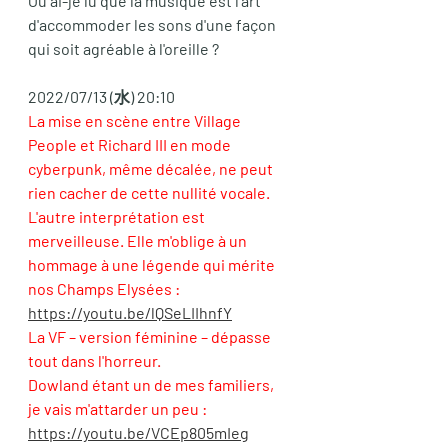
Où ai-je lu que la musique est l'art 
d'accommoder les sons d'une façon 
qui soit agréable à l'oreille ?
2022/07/13 (水) 20:10
La mise en scène entre Village 
People et Richard III en mode 
cyberpunk, même décalée, ne peut 
rien cacher de cette nullité vocale. 
L'autre interprétation est 
merveilleuse. Elle m'oblige à un 
hommage à une légende qui mérite 
nos Champs Elysées : 
https://youtu.be/lQSeLIIhnfY
La VF – version féminine – dépasse 
tout dans l'horreur. 
Dowland étant un de mes familiers, 
je vais m'attarder un peu :
https://youtu.be/VCEp805mIeg