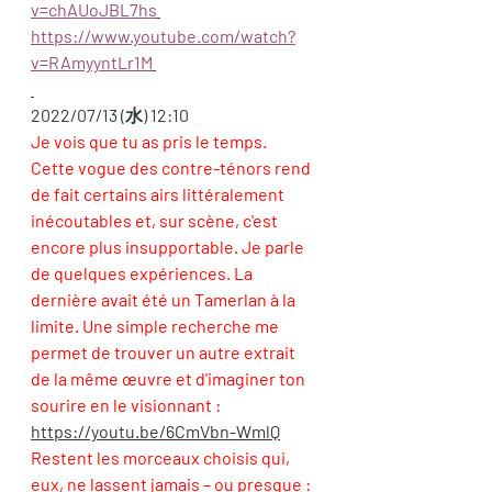
v=chAUoJBL7hs
https://www.youtube.com/watch?
v=RAmyyntLr1M
2022/07/13 (水) 12:10
Je vois que tu as pris le temps. 
Cette vogue des contre-ténors rend 
de fait certains airs littéralement 
inécoutables et, sur scène, c'est 
encore plus insupportable. Je parle 
de quelques expériences. La 
dernière avait été un Tamerlan à la 
limite. Une simple recherche me 
permet de trouver un autre extrait 
de la même œuvre et d'imaginer ton 
sourire en le visionnant : 
https://youtu.be/6CmVbn-WmlQ
Restent les morceaux choisis qui, 
eux, ne lassent jamais – ou presque : 