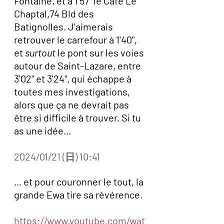
Fontaine, et à 1'57" le Café Le 
Chaptal,74 Bld des 
Batignolles. J'aimerais 
retrouver le carrefour à 1'40", 
et 
surtout 
le pont sur les voies 
autour de Saint-Lazare, entre 
3'02" et 3'24", qui échappe à 
toutes mes investigations, 
alors que ça ne devrait pas 
être si difficile à trouver. Si tu 
as une idée...
2024/01/21 (日) 10:41
... et pour couronner le tout, la 
grande Ewa tire sa révérence. 
https://www.youtube.com/wat