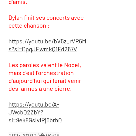
d'amis. 
Dylan finit ses concerts avec 
cette chanson :
https://youtu.be/bV5z_rVR6M
s?si=DpqJEwmkQ1Fd267V
Les paroles valent le Nobel, 
mais c'est l'orchestration 
d'aujourd'hui qui ferait venir 
des larmes à une pierre.
https://youtu.be/A-
JWcbQ2ZbY?
si=9ek8GslviRj6brhQ
2024/01/19 (金) 6:08