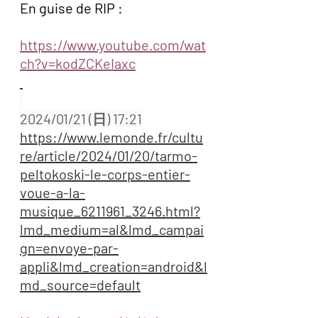
En guise de RIP : 
https://www.youtube.com/wat
ch?v=kodZCKeIaxc
2024/01/21 (日) 17:21
https://www.lemonde.fr/cultu
re/article/2024/01/20/tarmo-
peltokoski-le-corps-entier-
voue-a-la-
musique_6211961_3246.html?
lmd_medium=al&lmd_campai
gn=envoye-par-
appli&lmd_creation=android&l
md_source=default