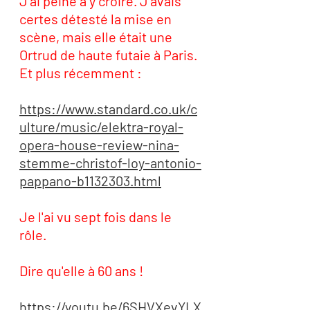
J'ai peine à y croire. J'avais 
certes détesté la mise en 
scène, mais elle était une 
Ortrud de haute futaie à Paris. 
Et plus récemment :
https://www.standard.co.uk/c
ulture/music/elektra-royal-
opera-house-review-nina-
stemme-christof-loy-antonio-
pappano-b1132303.html
Je l'ai vu sept fois dans le 
rôle. 
Dire qu'elle à 60 ans ! 
https://youtu.be/6SHVXevYLX