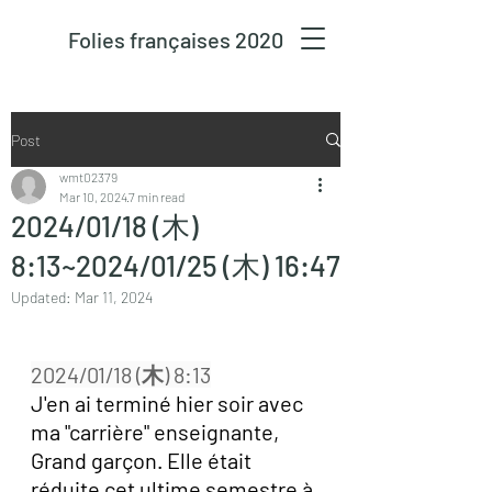
Folies françaises 2020
Post
wmt02379
Mar 10, 2024
7 min read
2024/01/18 (木)
8:13~2024/01/25 (木) 16:47
Updated:
Mar 11, 2024
2024/01/18 (木) 8:13
J'en ai terminé hier soir avec 
ma "carrière" enseignante, 
Grand garçon. Elle était 
réduite cet ultime semestre à 