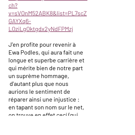
ch?
v=sVOnM52ABK8&list=PL7scZ
GAYXq6-
LOziLgOktgdx2yNdFPMzj
J'en profite pour revenir à 
Ewa Podles, qui aura fait une 
longue et superbe carrière et 
qui mérite bien de notre part 
un suprème hommage,
d'autant plus que nous 
aurions le sentiment de 
réparer ainsi une injustice : 
en tapant son nom sur le net, 
on trouve en effet ceci (qui 
est peut-être trop dire ? )
: