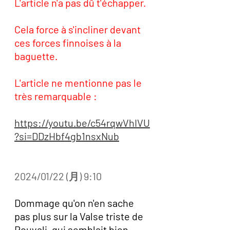
L'article n'a pas dû t'échapper. 
Cela force à s'incliner devant 
ces forces finnoises à la 
baguette. 
L'article ne mentionne pas le 
très remarquable :
https://youtu.be/c54rqwVhIVU
?si=DDzHbf4gb1nsxNub
2024/01/22 (月) 9:10
Dommage qu'on n'en sache 
pas plus sur la Valse triste de 
Rouvali, qui semblait bien 