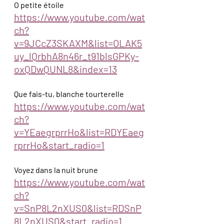
O petite étoile
https://www.youtube.com/wat
ch?
v=9JCcZ3SKAXM&list=OLAK5
uy_lQrbhA8n46r_t91blsGPKy-
oxQDwQUNL8&index=13
Que fais-tu, blanche tourterelle
https://www.youtube.com/wat
ch?
v=YEaegrprrHo&list=RDYEaeg
rprrHo&start_radio=1
Voyez dans la nuit brune 
https://www.youtube.com/wat
ch?
v=SnP8L2nXUS0&list=RDSnP
8L2nXUS0&start_radio=1