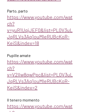
Parto, parto
https://www.youtube.com/wat
ch?
v=yuR1UqjJEF0&list=PL0V3uL
JqRLVs3Aq1ouMleRUBcKoR-
KeiS&index=18
Pupille amate
https://www.youtube.com/wat
ch?
v=V2llw8qwPpc&list=PL0V3uL
JqRLVs3Aq1ouMleRUBcKoR-
KeiS&index=2
Il tenero momento 
https://www.youtube.com/wat