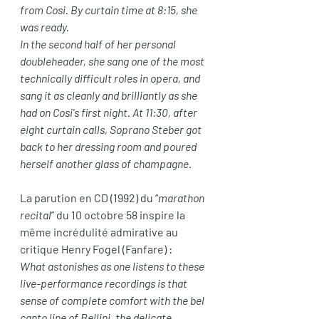
from Cosi. By curtain time at 8:15, she 
was ready.
In the second half of her personal 
doubleheader, she sang one of the most 
technically difficult roles in opera, and 
sang it as cleanly and brilliantly as she 
had on Cosi's first night. At 11:30, after 
eight curtain calls, Soprano Steber got 
back to her dressing room and poured 
herself another glass of champagne.
La parution en CD (1992) du “
marathon 
recital
” du 10 octobre 58 inspire la 
même incrédulité admirative au 
critique Henry Fogel (Fanfare) :
What astonishes as one listens to these 
live-performance recordings is that 
sense of complete comfort with the bel 
canto line of Bellini, the delicate 