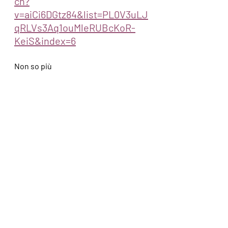
ch?
v=aiCi6DGtz84&list=PL0V3uLJ
qRLVs3Aq1ouMleRUBcKoR-
KeiS&index=6
Non so più
https://www.youtube.com/wat
ch?
v=pLUzjuVKrL0&list=OLAK5uy
_lQrbhA8n46r_t91blsGPKy-
oxQDwQUNL8&index=14
Voi che sapete
https://www.youtube.com/wat
ch?
v=PwQio9f2oDs&list=OLAK5uy
_lQrbhA8n46r_t91blsGPKy-
oxQDwQUNL8