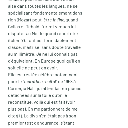
aise dans toutes les langues, ne se 
spécialisant fondamentalement dans 
rien (Mozart peut-être 
in fine,
quand 
Callas et Tebaldi furent venues lui 
disputer au Met le grand répertoire 
italien ?). Tout est formidablement 
classe, maîtrisé, sans doute travaillé 
au millimètre. Je ne lui connais pas 
d'équivalent. En Europe quoi qu'il en 
soit elle ne peut en avoir.
Elle est restée célèbre notamment 
pour le "
marathon recital
" de 1958 à 
Carnegie Hall qui attendait en pièces 
détachées sur la toile qu’on le 
reconstitue, voilà qui est fait (voir 
plus bas). On me pardonnera de me 
citer
. La diva n’en était pas à son 
[1]
premier test d’endurance, s’étant 