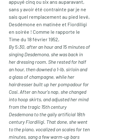
appuyé cinq ou six ans auparavant, 
sans y avoir été contrainte par je ne 
sais quel remplacement au pied levé, 
Desdémone en matinée et Fiordiligi 
en soirée ! Comme le rapporte le 
Time du 18 février 1952,
By 5:30, after an hour and 15 minutes of 
singing Desdemona, she was back in 
her dressing room. She rested for half 
an hour, then downed a 1-lb. sirloin and 
a glass of champagne, while her 
hairdresser built up her pompadour for 
Cosi. After an hour's nap, she changed 
into hoop skirts, and adjusted her mind 
from the tragic 15th century 
Desdemona to the gaily artificial 18th 
century Fiordiligi. That done, she went 
to the piano, vocalized on scales for ten 
minutes, sang a few warm-up bars 